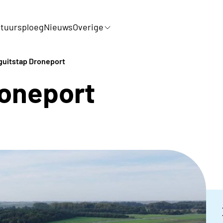
tuursploeg
Nieuws
Overige
guitstap Droneport
roneport