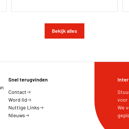
Bekijk alles
Snel terugvinden
Inte
an
Contact
Stuu
Word lid
voor
Nuttige Links
We v
Nieuws
gepl