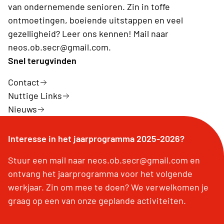
van ondernemende senioren. Zin in toffe
ontmoetingen, boeiende uitstappen en veel
gezelligheid? Leer ons kennen! Mail naar
neos.ob.secr@gmail.com.
Snel terugvinden
Contact
Nuttige Links
Nieuws
Interesse in het jaarprogramma 2025-2026?
Stuur een mail naar neos.ob.secr@gmail.com en
ontvang het jaarprogramma voor het volgende
werkjaar. Zin om mee te doen? We verwelkomen je
graag op een van onze geplande activiteiten.