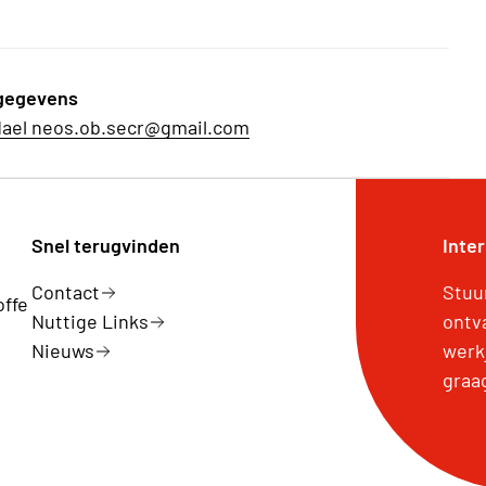
gegevens
dael neos.ob.secr@gmail.com
Snel terugvinden
Inte
Contact
Stuu
offe
Nuttige Links
ontv
Nieuws
werk
graa