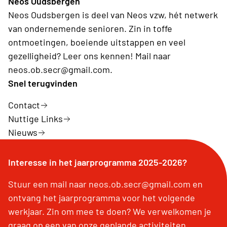
Neos Oudsbergen
Neos Oudsbergen is deel van Neos vzw, hét netwerk
van ondernemende senioren. Zin in toffe
ontmoetingen, boeiende uitstappen en veel
gezelligheid? Leer ons kennen! Mail naar
neos.ob.secr@gmail.com.
Snel terugvinden
Contact
Nuttige Links
Nieuws
Interesse in het jaarprogramma 2025-2026?
Stuur een mail naar neos.ob.secr@gmail.com en
ontvang het jaarprogramma voor het volgende
werkjaar. Zin om mee te doen? We verwelkomen je
graag op een van onze geplande activiteiten.