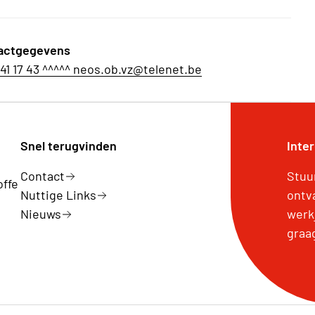
actgegevens
41 17 43 ^^^^^ neos.ob.vz@telenet.be
Snel terugvinden
Inte
Contact
Stuu
offe
Nuttige Links
ontv
Nieuws
werk
graa