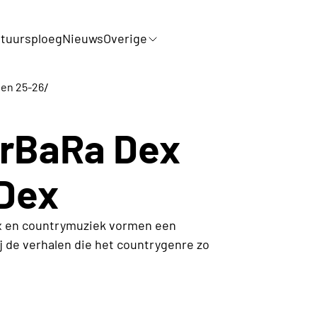
tuursploeg
Nieuws
Overige
/
iten 25-26
arBaRa Dex
 Dex
ex en countrymuziek vormen een
j de verhalen die het countrygenre zo