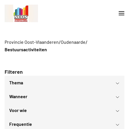
/
/
Provincie Oost-Vlaanderen
Oudenaarde
Bestuursactiviteiten
Filteren
Thema
Wanneer
Oost-Vlaanderen
Voor wie
augustus
2026
Frequentie
Voor iedereen
ma
di
wo
do
vr
za
zo