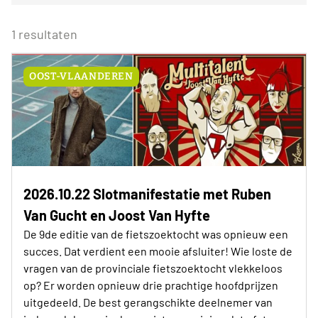
Voor alle Neos leden
27
28
29
30
31
1
2
Eenmalig
Voor Neos leden van de eigen afdeling
3
4
5
6
7
8
9
1 resultaten
Wederkerend
10
11
12
13
14
15
16
17
18
19
20
21
22
23
OOST-VLAANDEREN
24
25
26
27
28
29
30
31
1
2
3
4
5
6
Vandaag
Wissen
2026.10.22 Slotmanifestatie met Ruben
Van Gucht en Joost Van Hyfte
De 9de editie van de fietszoektocht was opnieuw een
succes. Dat verdient een mooie afsluiter! Wie loste de
vragen van de provinciale fietszoektocht vlekkeloos
op? Er worden opnieuw drie prachtige hoofdprijzen
uitgedeeld. De best gerangschikte deelnemer van