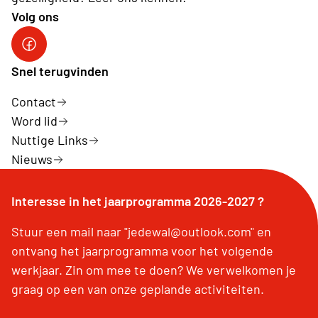
Volg ons
Facebook
Snel terugvinden
Contact
Word lid
Nuttige Links
Nieuws
Interesse in het jaarprogramma 2026-2027 ?
Stuur een mail naar "jedewal@outlook.com" en
ontvang het jaarprogramma voor het volgende
werkjaar. Zin om mee te doen? We verwelkomen je
graag op een van onze geplande activiteiten.