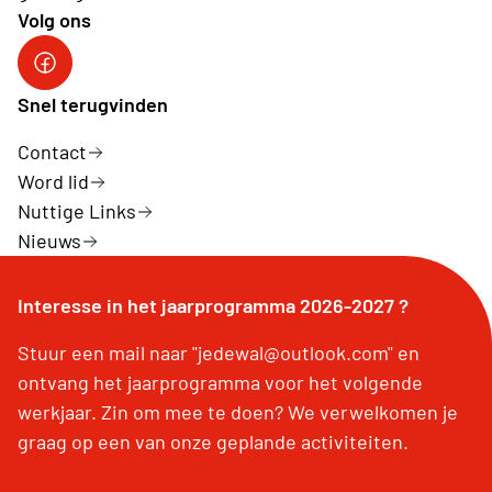
Volg ons
Facebook
Snel terugvinden
Contact
Word lid
Nuttige Links
Nieuws
Interesse in het jaarprogramma 2026-2027 ?
Stuur een mail naar "jedewal@outlook.com" en
ontvang het jaarprogramma voor het volgende
werkjaar. Zin om mee te doen? We verwelkomen je
graag op een van onze geplande activiteiten.