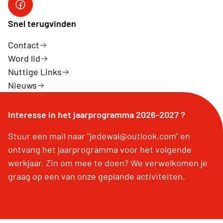
Facebook
Snel terugvinden
Contact
Word lid
Nuttige Links
Nieuws
Interesse in het jaarprogramma 2026-2027 ?
Stuur een mail naar "jedewal@outlook.com" en
ontvang het jaarprogramma voor het volgende
werkjaar. Zin om mee te doen? We verwelkomen je
graag op een van onze geplande activiteiten.