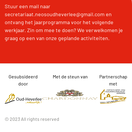
Stuur een mail naar
secretariaat.neosoudheverlee@gmail.com en
ontvang het jaarprogramma voor het volgende
werkjaar. Zin om mee te doen? We verwelkomen je
graag op een van onze geplande activiteiten.
Gesubsideerd
Met de steun van
Partnerschap
door
met
© 2023 All rights reserved