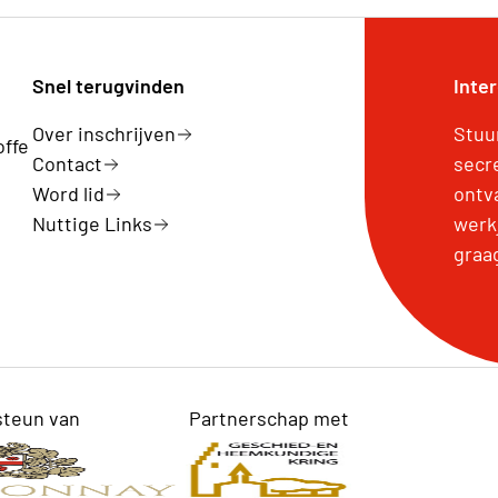
Snel terugvinden
Inte
Over inschrijven
Stuu
offe
Contact
secr
Word lid
ontv
Nuttige Links
werk
graa
steun van
Partnerschap met