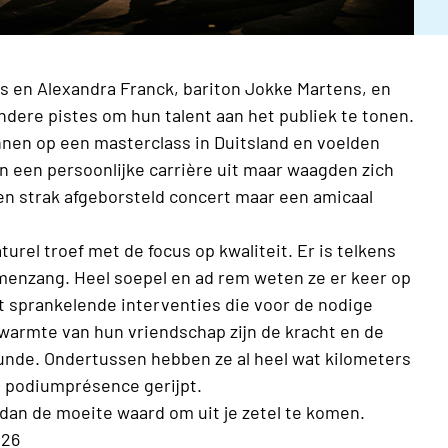
is en Alexandra Franck, bariton Jokke Martens, en
ndere pistes om hun talent aan het publiek te tonen.
ennen op een masterclass in Duitsland en voelden
n een persoonlijke carrière uit maar waagden zich
en strak afgeborsteld concert maar een amicaal
urel troef met de focus op kwaliteit. Er is telkens
amenzang. Heel soepel en ad rem weten ze er keer op
 sprankelende interventies die voor de nodige
 warmte van hun vriendschap zijn de kracht en de
eunde. Ondertussen hebben ze al heel wat kilometers
en podiumprésence gerijpt.
dan de moeite waard om uit je zetel te komen.
026