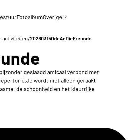
estuur
Fotoalbum
Overige
/
e activiteiten
20260315OdeAnDieFreunde
eunde
bijzonder geslaagd amicaal verbond met
repertoire.Je wordt niet alleen geraakt
asme, de schoonheid en het kleurrijke