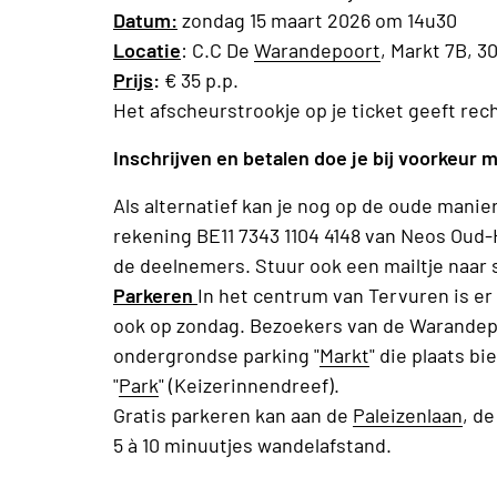
Datum:
zondag 15 maart 2026 om 14u30
Locatie
: C.C De
Warandepoort
, Markt 7B, 
Prijs
:
€ 35 p.p.
Het afscheurstrookje op je ticket geeft rech
Inschrijven en betalen doe je bij voorkeur 
Als alternatief kan je nog op de oude manie
rekening BE11 7343 1104 4148 van Neos Ou
de deelnemers. Stuur ook een mailtje naa
Parkeren
In het centrum van Tervuren is e
ook op zondag. Bezoekers van de Warandep
ondergrondse parking "
Markt
" die plaats b
"
Park
" (Keizerinnendreef).
Gratis parkeren kan aan de
Paleizenlaan
, d
5 à 10 minuutjes wandelafstand.