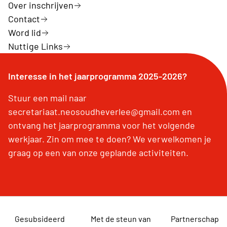
Over inschrijven
Contact
Word lid
Nuttige Links
Interesse in het jaarprogramma 2025-2026?
Stuur een mail naar
secretariaat.neosoudheverlee@gmail.com en
ontvang het jaarprogramma voor het volgende
werkjaar. Zin om mee te doen? We verwelkomen je
graag op een van onze geplande activiteiten.
Gesubsideerd
Met de steun van
Partnerschap