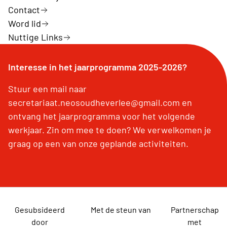
Contact
Word lid
Nuttige Links
Interesse in het jaarprogramma 2025-2026?
Stuur een mail naar
secretariaat.neosoudheverlee@gmail.com en
ontvang het jaarprogramma voor het volgende
werkjaar. Zin om mee te doen? We verwelkomen je
graag op een van onze geplande activiteiten.
Gesubsideerd
Met de steun van
Partnerschap
door
met