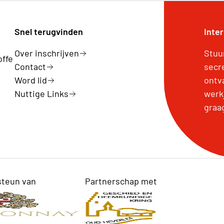
Snel terugvinden
Inte
Over inschrijven
Stuu
offe
Contact
secr
Word lid
ontv
Nuttige Links
werk
graa
steun van
Partnerschap met