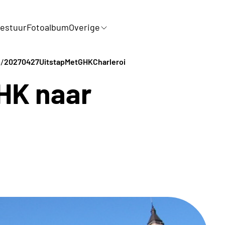
estuur
Fotoalbum
Overige
/
a
20270427UitstapMetGHKCharleroi
HK naar