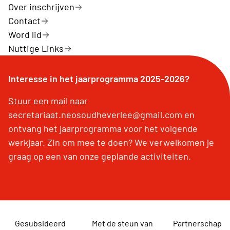
Over inschrijven
Contact
Word lid
Nuttige Links
Interesse in het jaarprogramma 2025-2026?
Stuur een mail naar
secretariaat.neosoudheverlee@gmail.com en
ontvang het jaarprogramma voor het volgende
werkjaar. Zin om mee te doen? We verwelkomen je
graag op een van onze geplande activiteiten.
Gesubsideerd
Met de steun van
Partnerschap