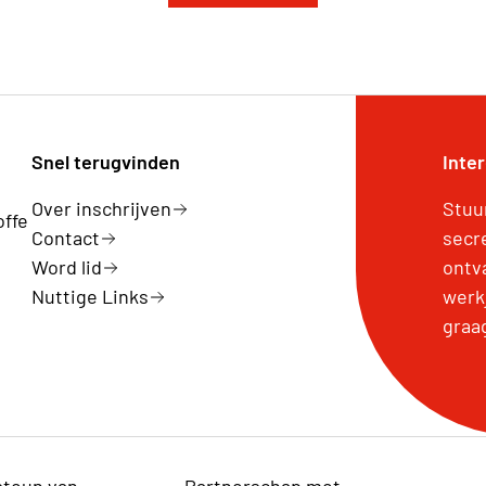
Snel terugvinden
Inte
Over inschrijven
Stuu
offe
Contact
secr
Word lid
ontv
Nuttige Links
werk
graa