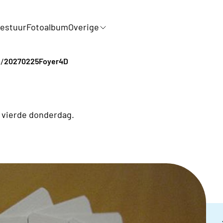
estuur
Fotoalbum
Overige
/
a
20270225Foyer4D
 vierde donderdag.