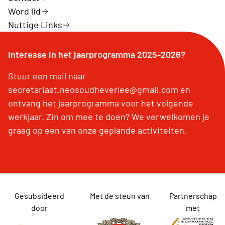
Word lid
Nuttige Links
Interesse in het jaarprogramma 2025-2026?
Stuur een mail naar
secretariaat.neosoudheverlee@gmail.com en
ontvang het jaarprogramma voor het volgende
werkjaar. Zin om mee te doen? We verwelkomen je
graag op een van onze geplande activiteiten.
Gesubsideerd
Met de steun van
Partnerschap
door
met