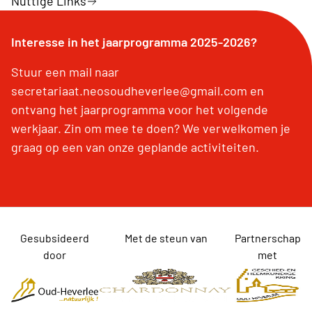
Nuttige Links
Interesse in het jaarprogramma 2025-2026?
Stuur een mail naar
secretariaat.neosoudheverlee@gmail.com en
ontvang het jaarprogramma voor het volgende
werkjaar. Zin om mee te doen? We verwelkomen je
graag op een van onze geplande activiteiten.
Gesubsideerd
Met de steun van
Partnerschap
door
met