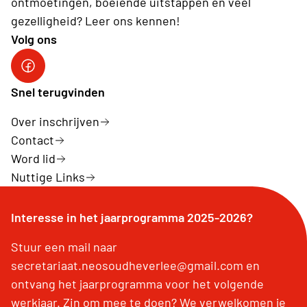
ontmoetingen, boeiende uitstappen en veel
gezelligheid? Leer ons kennen!
Volg ons
Facebook
Snel terugvinden
Over inschrijven
Contact
Word lid
Nuttige Links
Interesse in het jaarprogramma 2025-2026?
Stuur een mail naar
secretariaat.neosoudheverlee@gmail.com en
ontvang het jaarprogramma voor het volgende
werkjaar. Zin om mee te doen? We verwelkomen je