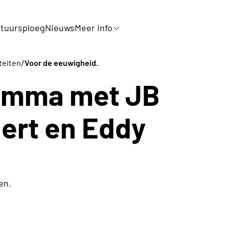
tuursploeg
Nieuws
Meer info
/
iteiten
Voor de eeuwigheid.
amma met JB
aert en Eddy
en.