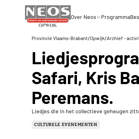
Over Neos
Programma
Bes
/
/
Provincie Vlaams-Brabant
Opwijk
Archief - activ
Liedjesprogr
Safari, Kris B
Peremans.
Liedjes die in het collectieve geheugen zitt
CULTURELE EVENEMENTEN