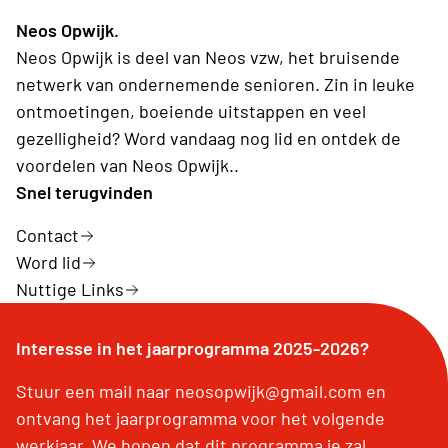
Neos Opwijk.
Neos Opwijk is deel van Neos vzw, het bruisende
netwerk van ondernemende senioren. Zin in leuke
ontmoetingen, boeiende uitstappen en veel
gezelligheid? Word vandaag nog lid en ontdek de
voordelen van Neos Opwijk..
Snel terugvinden
Contact
Word lid
Nuttige Links
Interesse in het jaarprogramma 2025-2026?
Stuur een mail naar neosopwijk@gmail.com en
ontvang het jaarprogramma voor het volgende
werkjaar. We hopen dat dit programma je zal