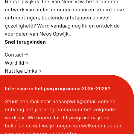
Neos Opwijk is deel van Neos vzw, het bruisende
netwerk van ondernemende senioren. Zin in leuke
ontmoetingen, boeiende uitstappen en veel
gezelligheid? Word vandaag nog lid en ontdek de
voordelen van Neos Opwijk..
Snel terugvinden
Contact
Word lid
Nuttige Links
Interesse in het jaarprogramma 2025-2026?
Stuur een mail naar neosopwijk@gmail.com en
ontvang het jaarprogramma voor het volgende
werkjaar. We hopen dat dit programma je zal
bekoren en dat we je mogen verwelkomen op één
van onze volgende activiteiten.