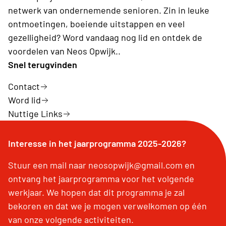
netwerk van ondernemende senioren. Zin in leuke
ontmoetingen, boeiende uitstappen en veel
gezelligheid? Word vandaag nog lid en ontdek de
voordelen van Neos Opwijk..
Snel terugvinden
Contact
Word lid
Nuttige Links
Interesse in het jaarprogramma 2025-2026?
Stuur een mail naar neosopwijk@gmail.com en
ontvang het jaarprogramma voor het volgende
werkjaar. We hopen dat dit programma je zal
bekoren en dat we je mogen verwelkomen op één
van onze volgende activiteiten.