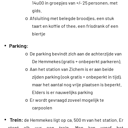
14u00 in groepjes van +/- 25 personen, met
gids.
o
Afsluiting met belegde broodjes, een stuk
taart en koffie of thee, een frisdrank of een
biertje
Parking:
o
De parking bevindt zich aan de achterzijde van
De Hemmekes (gratis + onbeperkt parkeren).
o
Aan het station van Zichem is er aan beide
zijden parking (ook gratis + onbeperkt in tijd),
maar het aantal nog vrije plaatsen is beperkt.
Elders is er nauwelijks parking
o
Er wordt gevraagd zoveel mogelijk te
carpoolen
Trein:
de Hemmekes ligt op ca. 500 m van het station. Er
stopt elk uur een trein. Men kan vanaf het