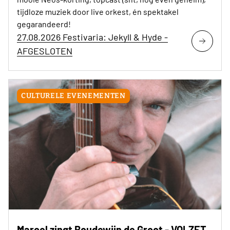
tijdloze muziek door live orkest, én spektakel
gegarandeerd!
27.08.2026 Festivaria: Jekyll & Hyde -
AFGESLOTEN
CULTURELE EVENEMENTEN
Marcel zingt Boudewijn de Groot - VOLZET