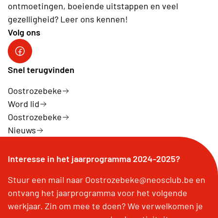
ontmoetingen, boeiende uitstappen en veel
gezelligheid? Leer ons kennen!
Volg ons
Snel terugvinden
Oostrozebeke
Word lid
Oostrozebeke
Nieuws
Interesse in het jaarprogramma 2024-2025?
Stuur een mail naar Oostrozebeke@neosclub.be en
ontvang het jaarprogramma voor het volgende
werkjaar. Zin om mee te doen? We verwelkomen je