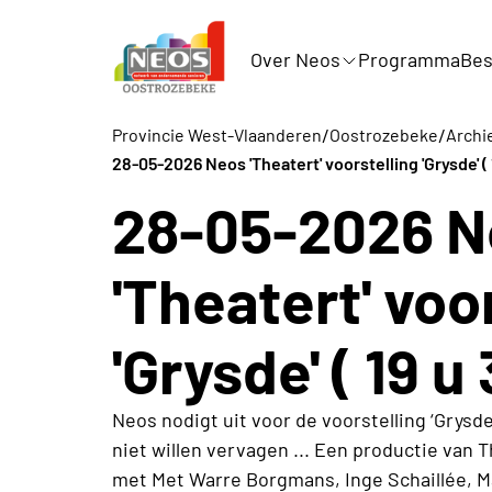
Over Neos
Programma
Bes
/
/
Provincie West-Vlaanderen
Oostrozebeke
Archie
28-05-2026 Neos 'Theatert' voorstelling 'Grysde' ( 
28-05-2026 N
'Theatert' voo
'Grysde' ( 19 u
Neos nodigt uit voor de voorstelling ‘Grysde
niet willen vervagen ... Een productie va
met Met Warre Borgmans, Inge Schaillée, Ma