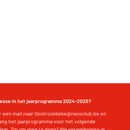
resse in het jaarprogramma 2024-2025?
r een mail naar Oostrozebeke@neosclub.be en
ang het jaarprogramma voor het volgende
jaar. Zin om mee te doen? We verwelkomen je