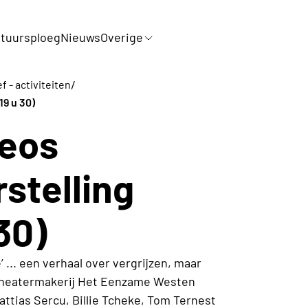
tuursploeg
Nieuws
Overige
/
f - activiteiten
19 u 30)
eos
rstelling
 30)
’ ... een verhaal over vergrijzen, maar
n Theatermakerij Het Eenzame Westen
ttias Sercu, Billie Tcheke, Tom Ternest