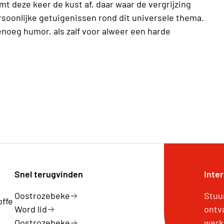
deze keer de kust af, daar waar de vergrijzing
ersoonlijke getuigenissen rond dit universele thema.
enoeg humor, als zalf voor alweer een harde
Snel terugvinden
Inte
Oostrozebeke
Stuu
offe
Word lid
ontv
Oostrozebeke
werk