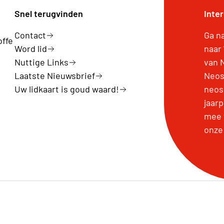
Snel terugvinden
Inte
Contact
Ga n
offe
Word lid
naar
Nuttige Links
van 
Laatste Nieuwsbrief
Neos
Uw lidkaart is goud waard!
neos
jaar
mee 
onze