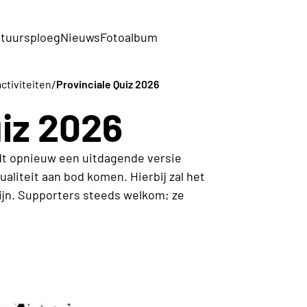
tuursploeg
Nieuws
Fotoalbum
/
activiteiten
Provinciale Quiz 2026
uiz 2026
rdt opnieuw een uitdagende versie
ualiteit aan bod komen. Hierbij zal het
ijn. Supporters steeds welkom; ze