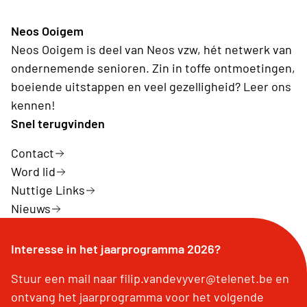
Neos Ooigem
Neos Ooigem is deel van Neos vzw, hét netwerk van
ondernemende senioren. Zin in toffe ontmoetingen,
boeiende uitstappen en veel gezelligheid? Leer ons
kennen!
Snel terugvinden
Contact
Word lid
Nuttige Links
Nieuws
Interesse in het jaarprogramma 2026?
Stuur een mail naar filip.vandevyver@telenet.be en
ontvang het jaarprogramma voor het volgende