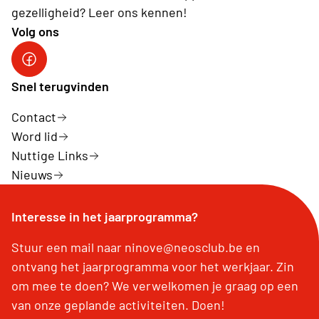
gezelligheid? Leer ons kennen!
Volg ons
Facebook Neos NINOVE
Snel terugvinden
Contact
Word lid
Nuttige Links
Nieuws
Interesse in het jaarprogramma?
Stuur een mail naar ninove@neosclub.be en
ontvang het jaarprogramma voor het werkjaar. Zin
om mee te doen? We verwelkomen je graag op een
van onze geplande activiteiten. Doen!