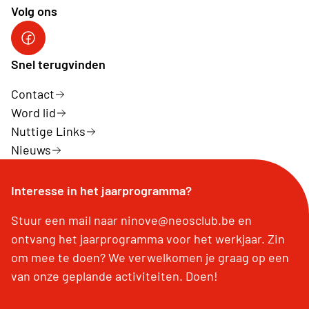
Volg ons
Facebook Neos NINOVE
Snel terugvinden
Contact
Word lid
Nuttige Links
Nieuws
Interesse in het jaarprogramma?
Stuur een mail naar ninove@neosclub.be en
ontvang het jaarprogramma voor het werkjaar. Zin
om mee te doen? We verwelkomen je graag op een
van onze geplande activiteiten. Doen!