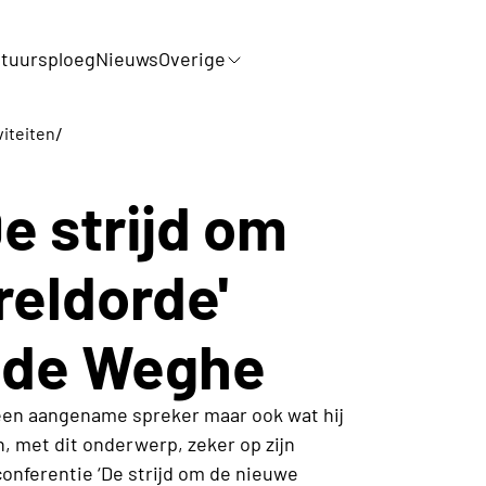
tuursploeg
Nieuws
Overige
/
viteiten
e strijd om
eldorde'
 de Weghe
 een aangename spreker maar ook wat hij
en, met dit onderwerp, zeker op zijn
conferentie ‘De strijd om de nieuwe