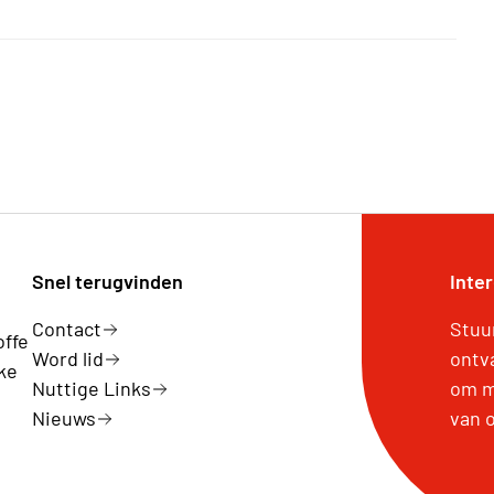
Snel terugvinden
Inte
Contact
Stuu
offe
Word lid
ontv
ke
Nuttige Links
om m
Nieuws
van 