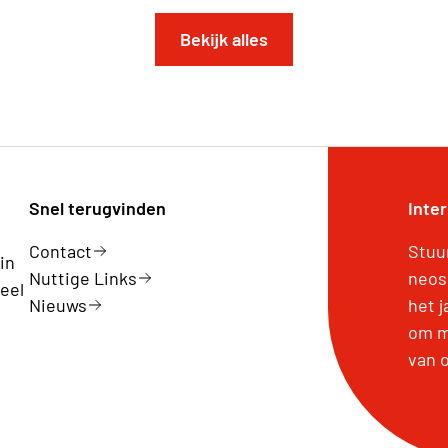
Bekijk alles
Snel terugvinden
Inte
Contact
Stuu
in
Nuttige Links
neos
eel
Nieuws
het 
om m
van 
len