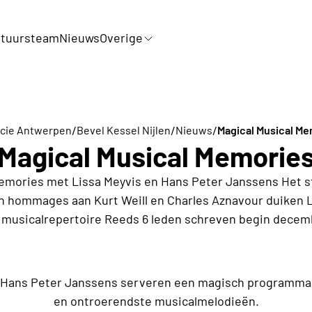
tuursteam
Nieuws
Overige
/
/
/
ncie Antwerpen
Bevel Kessel Nijlen
Nieuws
Magical Musical Me
Magical Musical Memorie
emories met Lissa Meyvis en Hans Peter Janssens Het s
n hommages aan Kurt Weill en Charles Aznavour duiken L
t musicalrepertoire Reeds 6 leden schreven begin decemb
n Hans Peter Janssens serveren een magisch programma
en ontroerendste musicalmelodieën.