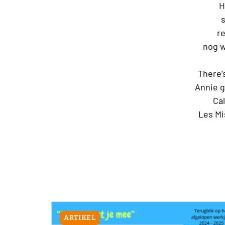
H
s
re
nog w
There’
Annie g
Ca
Les Mi
ARTIKEL