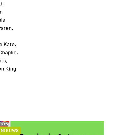
d,
en
als
waren.
e Kate,
Chaplin,
ts,
on King
NIEUWS