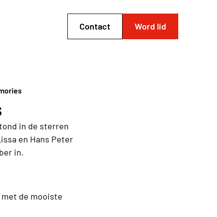
Contact
Word lid
mories
s
tond in de sterren
issa en Hans Peter
er in.
 met de mooiste