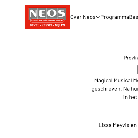
Over Neos
Programma
Bes
Provi
Magical Musical M
geschreven. Na hu
in he
Lissa Meyvis e