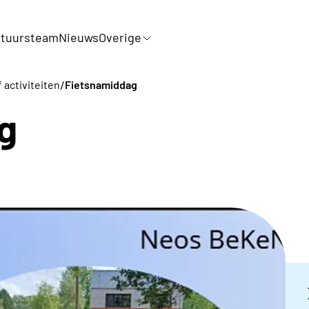
tuursteam
Nieuws
Overige
/
 activiteiten
Fietsnamiddag
g