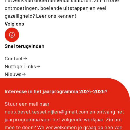
netwerk van ondernemende senioren. Zin in toffe
ontmoetingen, boeiende uitstappen en veel
gezelligheid? Leer ons kennen!
Volg ons
Onze facebookpagina: Neos Bevel Kessel Nijlen
Snel terugvinden
Contact
Nuttige Links
Nieuws
Interesse in het jaarprogramma 2024-2025?
Stuur een mail naar
neos.bevel.kessel.nijlen@gmail.com en ontvang het
jaarprogramma voor het volgende werkjaar. Zin om
mee te doen? We verwelkomen je graag op een van