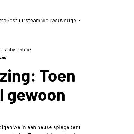
mma
Bestuursteam
Nieuws
Overige
/
- activiteiten
was
zing: Toen
el gewoon
igen we in een heuse spiegeltent