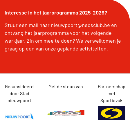
Interesse in het jaarprogramma 2025-2026?
Stuur een mail naar nieuwpoort@neosclub.be en
ontvang het jaarprogramma voor het volgende
werkjaar. Zin om mee te doen? We verwelkomen je
graag op een van onze geplande activiteiten.
Gesubsideerd
Met de steun van
Partnerschap
door Stad
met
nieuwpoort
Sportievak