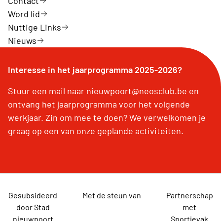
Contact
Word lid
Nuttige Links
Nieuws
Interesse in het jaarprogramma 2025-2026?
Stuur een mail naar nieuwpoort@neosclub.be en
ontvang het jaarprogramma voor het volgende
werkjaar. Zin om mee te doen? We verwelkomen je
graag op een van onze geplande activiteiten.
Gesubsideerd
Met de steun van
Partnerschap
door Stad
met
nieuwpoort
Sportievak