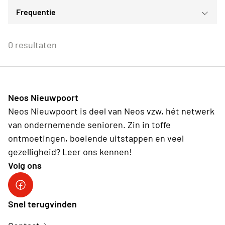
Frequentie
Voor iedereen
ma
di
wo
do
vr
za
zo
Voor alle Neos leden
27
28
29
30
31
1
2
Eenmalig
Voor Neos leden van de eigen afdeling
3
4
5
6
7
8
9
0 resultaten
Wederkerend
10
11
12
13
14
15
16
17
18
19
20
21
22
23
24
25
26
27
28
29
30
31
1
2
3
4
5
6
Neos Nieuwpoort
Vandaag
Wissen
Neos Nieuwpoort is deel van Neos vzw, hét netwerk
van ondernemende senioren. Zin in toffe
ontmoetingen, boeiende uitstappen en veel
gezelligheid? Leer ons kennen!
Volg ons
Neos-Nieuwpoort
Snel terugvinden