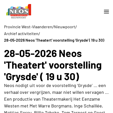
/
/
Provincie West-Vlaanderen
Nieuwpoort
/
Archief activiteiten
28-05-2026 Neos 'Theatert' voorstelling 'Grysde' ( 19 u 30)
28-05-2026 Neos
'Theatert' voorstelling
'Grysde' ( 19 u 30)
Neos nodigt uit voor de voorstelling ‘Grysde’ ... een
verhaal over vergrijzen, maar niet willen vervagen ...
Een productie van Theatermakerij Het Eenzame
Westen met Met Warre Borgmans, Inge Schaillée,
Mattias Sercu, Billie Tcheke, Tom Ternest en Geert