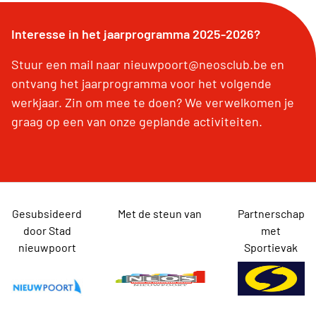
Interesse in het jaarprogramma 2025-2026?
Stuur een mail naar nieuwpoort@neosclub.be en
ontvang het jaarprogramma voor het volgende
werkjaar. Zin om mee te doen? We verwelkomen je
graag op een van onze geplande activiteiten.
Gesubsideerd
Met de steun van
Partnerschap
door Stad
met
nieuwpoort
Sportievak