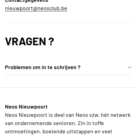
nieuwpoort@neosclub.be
VRAGEN ?
Problemen om in te schrijven ?
Indien er iemand problemen ondervindt om zich in
te schrijven, mogen jullie steeds bellen naar “Reizen
Patteeuw” Telefoonnummer 051 777416. Zij staan
Neos Nieuwpoort
klaar om jullie te helpen!
Neos Nieuwpoort is deel van Neos vzw, hét netwerk
van ondernemende senioren. Zin in toffe
ontmoetingen, boeiende uitstappen en veel