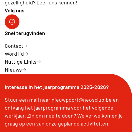
gezelligheid? Leer ons kennen!
Volg ons
Neos-Nieuwpoort
Snel terugvinden
Contact
Word lid
Nuttige Links
Nieuws
Interesse in het jaarprogramma 2025-2026?
Stuur een mail naar nieuwpoort@neosclub.be en
ontvang het jaarprogramma voor het volgende
werkjaar. Zin om mee te doen? We verwelkomen je
graag op een van onze geplande activiteiten.