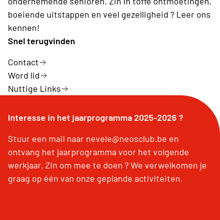
ondernemende senioren. Zin in toffe ontmoetingen,
boeiende uitstappen en veel gezelligheid ? Leer ons
kennen!
Snel terugvinden
Contact
Word lid
Nuttige Links
Interesse in het jaarprogramma 2025-2026 ?
Stuur een mail naar nevele@neosclub.be en
ontvang het jaarprogramma voor het volgende
werkjaar. Zin om mee te doen ? We verwelkomen je
graag op één van onze geplande activiteiten.