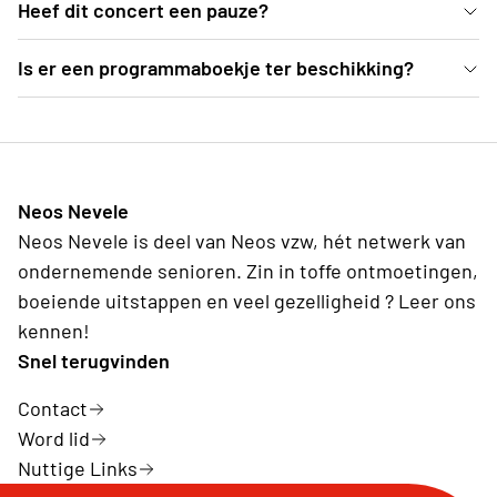
In de mooie blauwe zaal van deSingel kan je vanuit
Heef dit concert een pauze?
comfortabele zetels genieten van dit Weense
Ja, er is een pauze voorzien van een 25-tal minuten
Is er een programmaboekje ter beschikking?
concert.
Ter plekke deelt de organisatie programmaboekjes
uit, waarvoor een vrije bijdrage kan gegeven
worden.
Neos Nevele
Neos Nevele is deel van Neos vzw, hét netwerk van
ondernemende senioren. Zin in toffe ontmoetingen,
boeiende uitstappen en veel gezelligheid ? Leer ons
kennen!
Snel terugvinden
Contact
Word lid
Nuttige Links