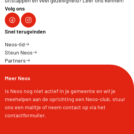
uitstappen en veel gezelligheid? Leer ons kennen!
Volg ons
Facebook Neos vzw
Instagram Neos vzw
Snel terugvinden
Neos-lid
Steun Neos
Partners
Meer Neos
Is Neos nog niet actief in je gemeente en wil je
meehelpen aan de oprichting een Neos-club, stuur
ons een mailtje of neem contact op via het
contactformulier.