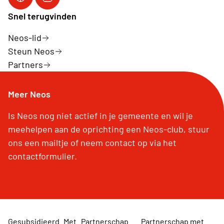
Facebook Neos vzw
Instagram Neos vzw
Snel terugvinden
Neos-lid
Steun Neos
Partners
Meer Neos
Is Neos nog niet actief in je gemeente en wil je
meehelpen aan de oprichting een Neos-club, stuur
ons een mailtje of neem contact op via het
contactformulier.
Gesubsidieerd
Met
Partnerschap
Partnerschap met