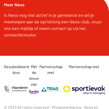
Meer Neos
Is Neos nog niet actief in je gemeente en wil je
meehelpen aan de oprichting een Neos-club, stuur
ons een mailtje of neem contact op via het
contactformulier.
Gesubsidieerd
Met
Partnerschap
Partnerschap met
door
de
met
steun
van
© 2023 All rights reserved -
Privacyverklaring
-
Neos en