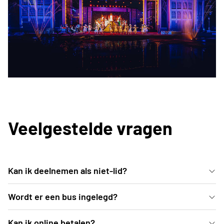
Veelgestelde vragen
Kan ik deelnemen als niet-lid?
test
Wordt er een bus ingelegd?
test
Kan ik online betalen?