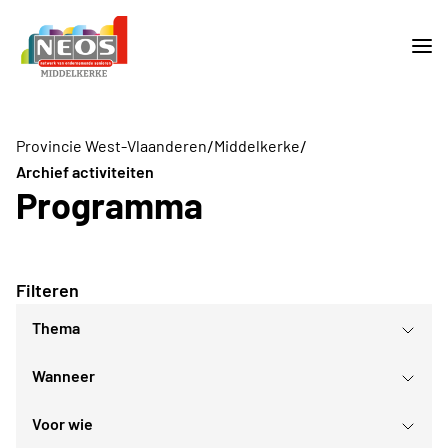
/
/
Provincie West-Vlaanderen
Middelkerke
Archief activiteiten
Programma
Filteren
Thema
Wanneer
Culturele evenementen
Gezellig samenzijn
Voor wie
Culturele daguitstappen
augustus
2026