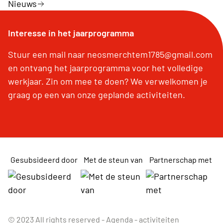
Nieuws
Interesse in het jaarprogramma
Stuur een mail naar neosmerchtem1785@gmail.com
en ontvang het jaarprogramma voor het volledige
werkjaar. Zin om mee te doen? We verwelkomen je
graag op een van onze geplande activiteiten.
Gesubsideerd door
Met de steun van
Partnerschap met
© 2023 All rights reserved -
Agenda - activiteiten