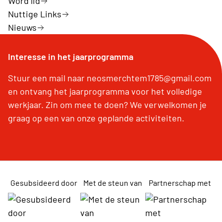
Word lid
Nuttige Links
Nieuws
Interesse in het jaarprogramma
Stuur een mail naar neosmerchtem1785@gmail.com
en ontvang het jaarprogramma voor het volledige
werkjaar. Zin om mee te doen? We verwelkomen je
graag op een van onze geplande activiteiten.
Gesubsideerd door
Met de steun van
Partnerschap met