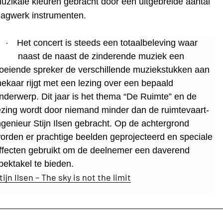
uzikale kleuren gebracht door een uitgebreide aantal
lagwerk instrumenten.
·
Het concert is steeds een totaalbeleving waar
naast de naast de zinderende muziek een
oeiende spreker de verschillende muziekstukken aan
ekaar rijgt met een lezing over een bepaald
nderwerp. Dit jaar is het thema “De Ruimte” en de
ezing wordt door niemand minder dan de ruimtevaart-
ngenieur Stijn Ilsen gebracht. Op de achtergrond
orden er prachtige beelden geprojecteerd en speciale
ffecten gebruikt om de deelnemer een daverend
pektakel te bieden.
tijn Ilsen – The sky is not the limit