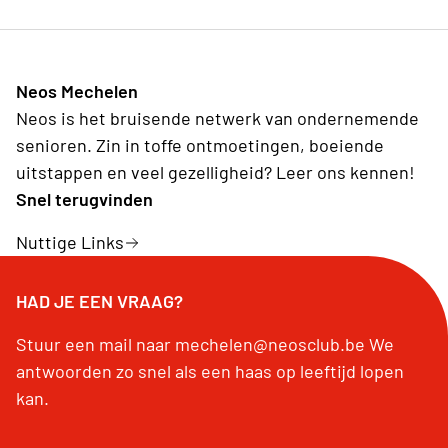
Neos Mechelen
Neos is het bruisende netwerk van ondernemende
senioren. Zin in toffe ontmoetingen, boeiende
uitstappen en veel gezelligheid? Leer ons kennen!
Snel terugvinden
Nuttige Links
HAD JE EEN VRAAG?
Stuur een mail naar mechelen@neosclub.be We
antwoorden zo snel als een haas op leeftijd lopen
kan.