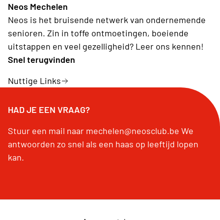
Neos Mechelen
Neos is het bruisende netwerk van ondernemende
senioren. Zin in toffe ontmoetingen, boeiende
uitstappen en veel gezelligheid? Leer ons kennen!
Snel terugvinden
Nuttige Links
HAD JE EEN VRAAG?
Stuur een mail naar mechelen@neosclub.be We
antwoorden zo snel als een haas op leeftijd lopen
kan.